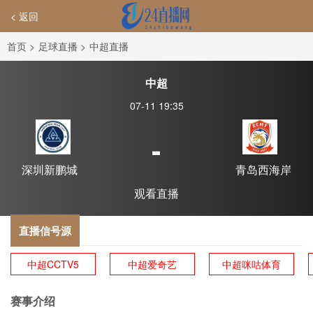
< 返回
首页
>
足球直播
>
中超直播
中超
07-11 19:35
-
深圳新鹏城
青岛西海岸
观看直播
直播信号源
中超CCTV5
中超爱奇艺
中超咪咕体育
赛事介绍