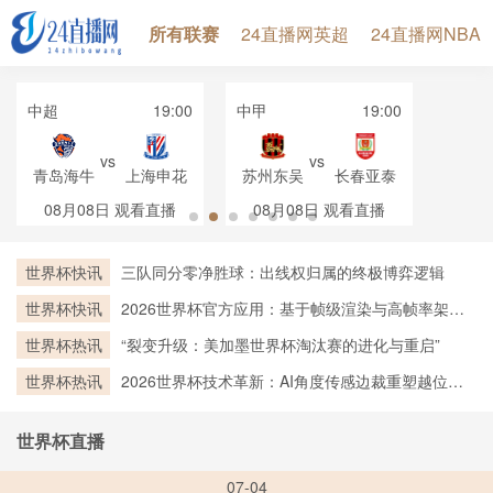
所有联赛
24直播网英超
24直播网NBA
中超
19:00
中甲
19:00
vs
vs
青岛海牛
上海申花
苏州东吴
长春亚泰
08月08日
观看直播
08月08日
观看直播
世界杯快讯
三队同分零净胜球：出线权归属的终极博弈逻辑
世界杯快讯
2026世界杯官方应用：基于帧级渲染与高帧率架构
的实时越位判定技术深度剖析
世界杯热讯
“裂变升级：美加墨世界杯淘汰赛的进化与重启”
世界杯热讯
2026世界杯技术革新：AI角度传感边裁重塑越位判
罚新标杆
世界杯直播
07-04