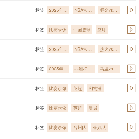
标签
2025年
NBA常规
掘金vs独
12月24日
赛
行侠
标签
比赛录像
中国篮球
篮球
标签
2025年
NBA常规
热火vs尼
12月22日
赛
克斯
标签
2025年
非洲杯小
马里vs赞
12月23日
组赛A组
比亚
第1轮
标签
比赛录像
英超
利物浦
标签
比赛录像
英超
曼城
标签
比赛录像
台州队
余姚队