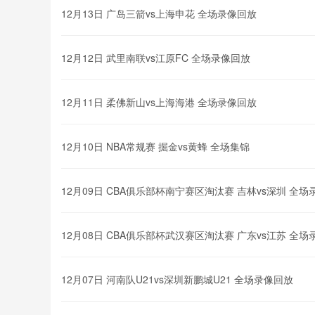
12月13日 广岛三箭vs上海申花 全场录像回放
12月12日 武里南联vs江原FC 全场录像回放
12月11日 柔佛新山vs上海海港 全场录像回放
12月10日 NBA常规赛 掘金vs黄蜂 全场集锦
12月09日 CBA俱乐部杯南宁赛区淘汰赛 吉林vs深圳 全
12月08日 CBA俱乐部杯武汉赛区淘汰赛 广东vs江苏 全
12月07日 河南队U21vs深圳新鹏城U21 全场录像回放