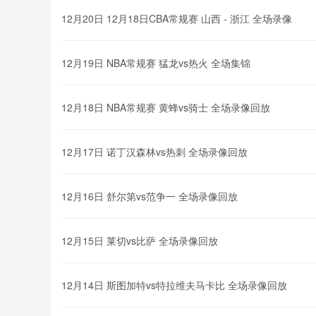
12月20日 12月18日CBA常规赛 山西 - 浙江 全场录像
12月19日 NBA常规赛 猛龙vs热火 全场集锦
12月18日 NBA常规赛 黄蜂vs骑士 全场录像回放
12月17日 诺丁汉森林vs热刺 全场录像回放
12月16日 舒尔第vs范争一 全场录像回放
12月15日 莱切vs比萨 全场录像回放
12月14日 斯图加特vs特拉维夫马卡比 全场录像回放