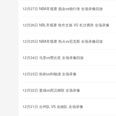
12月27日 NBA常规赛 掘金vs独行侠 全场录像回放
12月26日 NBL常规赛 焦作文旅 VS 长沙勇胜 全场录像
12月25日 NBA常规赛 热火vs尼克斯 全场录像回放
12月24日 马里vs赞比亚 全场录像回放
12月23日 热刺vs利物浦 全场录像
12月22日 曼城vs西汉姆联 全场录像
12月21日 台州队 VS 余姚队 全场录像