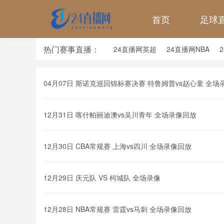
首页
足球
热门赛事直播：
24直播网英超
24直播网NBA
24直播网亚洲杯
24直播网世亚预
04月07日 斯诺克巡回锦标赛决赛 特鲁姆普vs赵心童 全场
12月31日 喀什帕丽迪澳vs吴川青年 全场录像回放
12月30日 CBA常规赛 上海vs四川 全场录像回放
12月29日 庆元队 VS 柯城队 全场录像
12月28日 NBA常规赛 雷霆vs马刺 全场录像回放