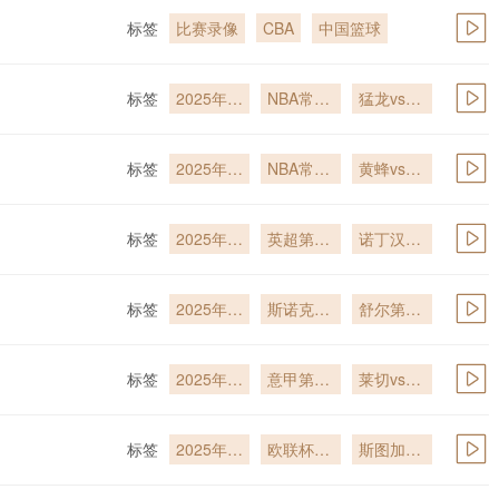
标签
比赛录像
中国篮球
CBA
标签
2025年
NBA常规
猛龙vs热
12月16日
赛
火
标签
2025年
NBA常规
黄蜂vs骑
12月15日
赛
士
标签
2025年
英超第16
诺丁汉森
12月15日
轮
林vs热刺
标签
2025年
斯诺克单
舒尔第vs
12月13日
局限时赛
范争一
第2轮
标签
2025年
意甲第15
莱切vs比
12月13日
轮
萨
标签
2025年
欧联杯联
斯图加特
12月12日
赛阶段第
vs特拉维
6轮
夫马卡比