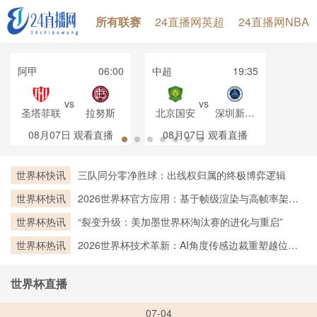
所有联赛
24直播网英超
24直播网NBA
阿甲
06:00
中超
19:35
vs
vs
圣塔菲联
拉努斯
北京国安
深圳新鹏
城
08月07日
观看直播
08月07日
观看直播
世界杯快讯
三队同分零净胜球：出线权归属的终极博弈逻辑
世界杯快讯
2026世界杯官方应用：基于帧级渲染与高帧率架构
的实时越位判定技术深度剖析
世界杯热讯
“裂变升级：美加墨世界杯淘汰赛的进化与重启”
世界杯热讯
2026世界杯技术革新：AI角度传感边裁重塑越位判
罚新标杆
世界杯直播
07-04