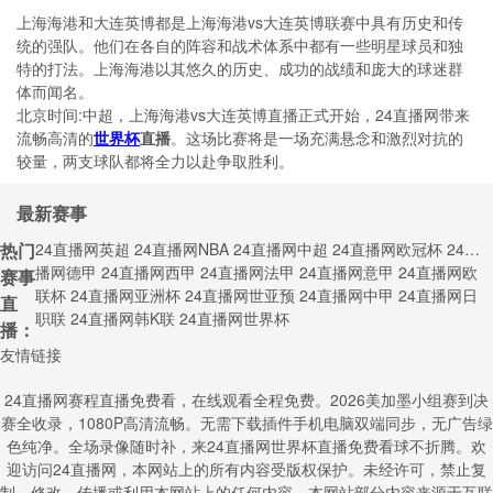
上海海港和大连英博都是上海海港vs大连英博联赛中具有历史和传
统的强队。他们在各自的阵容和战术体系中都有一些明星球员和独
特的打法。上海海港以其悠久的历史、成功的战绩和庞大的球迷群
体而闻名。
北京时间:中超，上海海港vs大连英博直播正式开始，24直播网带来
流畅高清的
世界杯
直播
。这场比赛将是一场充满悬念和激烈对抗的
较量，两支球队都将全力以赴争取胜利。
最新赛事
热门
24直播网英超
24直播网NBA
24直播网中超
24直播网欧冠杯
24直
播网德甲
24直播网西甲
24直播网法甲
24直播网意甲
24直播网欧
赛事
联杯
24直播网亚洲杯
24直播网世亚预
24直播网中甲
24直播网日
直
职联
24直播网韩K联
24直播网世界杯
播：
友情链接
24直播网赛程直播免费看，在线观看全程免费。2026美加墨小组赛到决
赛全收录，1080P高清流畅。无需下载插件手机电脑双端同步，无广告绿
色纯净。全场录像随时补，来24直播网世界杯直播免费看球不折腾。欢
迎访问24直播网，本网站上的所有内容受版权保护。未经许可，禁止复
制、修改、传播或利用本网站上的任何内容。本网站部分内容来源于互联