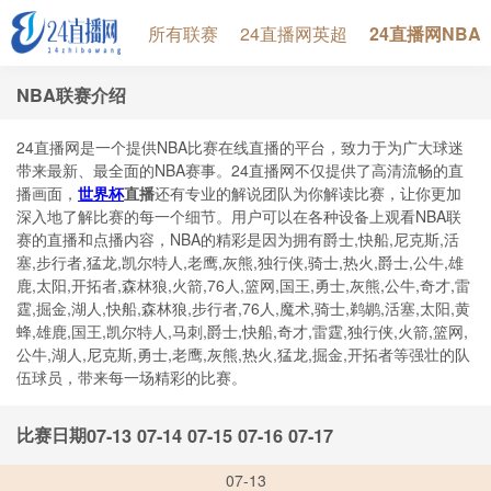
所有联赛
24直播网英超
24直播网NBA
NBA联赛介绍
24直播网是一个提供NBA比赛在线直播的平台，致力于为广大球迷
带来最新、最全面的NBA赛事。24直播网不仅提供了高清流畅的直
播画面，
世界杯
直播
还有专业的解说团队为你解读比赛，让你更加
深入地了解比赛的每一个细节。用户可以在各种设备上观看NBA联
赛的直播和点播内容，NBA的精彩是因为拥有爵士,快船,尼克斯,活
塞,步行者,猛龙,凯尔特人,老鹰,灰熊,独行侠,骑士,热火,爵士,公牛,雄
鹿,太阳,开拓者,森林狼,火箭,76人,篮网,国王,勇士,灰熊,公牛,奇才,雷
霆,掘金,湖人,快船,森林狼,步行者,76人,魔术,骑士,鹈鹕,活塞,太阳,黄
蜂,雄鹿,国王,凯尔特人,马刺,爵士,快船,奇才,雷霆,独行侠,火箭,篮网,
公牛,湖人,尼克斯,勇士,老鹰,灰熊,热火,猛龙,掘金,开拓者等强壮的队
伍球员，带来每一场精彩的比赛。
比赛日期
07-13
07-14
07-15
07-16
07-17
07-13