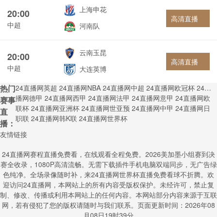
上海申花
20:00
高清直播
中超
河南队
云南玉昆
20:00
高清直播
中超
大连英博
热门
24直播网英超
24直播网NBA
24直播网中超
24直播网欧冠杯
24直
播网德甲
24直播网西甲
24直播网法甲
24直播网意甲
24直播网欧
赛事
联杯
24直播网亚洲杯
24直播网世亚预
24直播网中甲
24直播网日
直
职联
24直播网韩K联
24直播网世界杯
播：
友情链接
24直播网赛程直播免费看，在线观看全程免费。2026美加墨小组赛到决
赛全收录，1080P高清流畅。无需下载插件手机电脑双端同步，无广告绿
色纯净。全场录像随时补，来24直播网世界杯直播免费看球不折腾。欢
迎访问24直播网，本网站上的所有内容受版权保护。未经许可，禁止复
制、修改、传播或利用本网站上的任何内容。本网站部分内容来源于互联
网，若有侵犯了您的版权请随时与我们联系。页面更新时间：2026年08
月08日19时39分