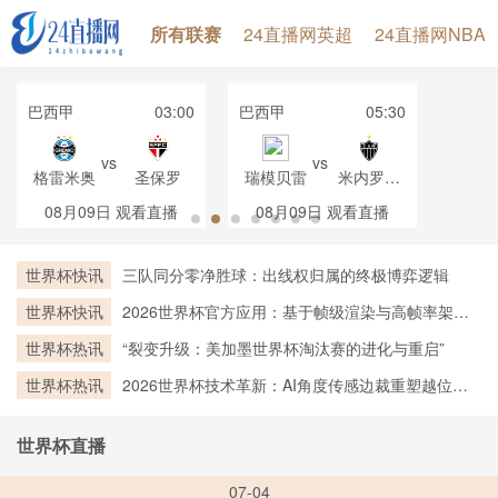
所有联赛
24直播网英超
24直播网NBA
巴西甲
03:00
巴西甲
05:30
vs
vs
格雷米奥
圣保罗
瑞模贝雷
米内罗竞
技
08月09日
观看直播
08月09日
观看直播
世界杯快讯
三队同分零净胜球：出线权归属的终极博弈逻辑
世界杯快讯
2026世界杯官方应用：基于帧级渲染与高帧率架构
的实时越位判定技术深度剖析
世界杯热讯
“裂变升级：美加墨世界杯淘汰赛的进化与重启”
世界杯热讯
2026世界杯技术革新：AI角度传感边裁重塑越位判
罚新标杆
世界杯直播
07-04