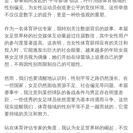
是，赛事期间发起的“平等赛场”倡议，呼吁消除体育领域的
性别偏见，为女性运动员创造更公平的竞技环境。这些举措
不仅仅是数字上的提升，更是一种价值观的重塑。
作为一名体育评估专家，我特别关注数据背后的故事。本届
女足世界杯的社交媒体互动量超过往届数倍，其中女性用户
的参与度显著提高。这表明，当女性体育获得应有的关注和
投入时，它能激发出巨大的社会能量。越来越多的年轻女孩
将女足球员视为偶像，她们开始在绿茵场上追逐自己的梦
想，不再因性别而限制自己的可能性。
然而，我们也要清醒地认识到，性别平等之路仍然漫长。在
一些国家，女足仍然面临资源不足、社会偏见等问题。本届
赛事中，我注意到某些球队的备战条件与男足存在明显差
距，一些优秀的女足球员依然需要为基本待遇而斗争。这些
现实提醒我们，体育领域的性别平等不是一蹴而就的，它需
要持续的关注和努力。
站在体育评估专家的角度，我认为女足世界杯的崛起，不仅