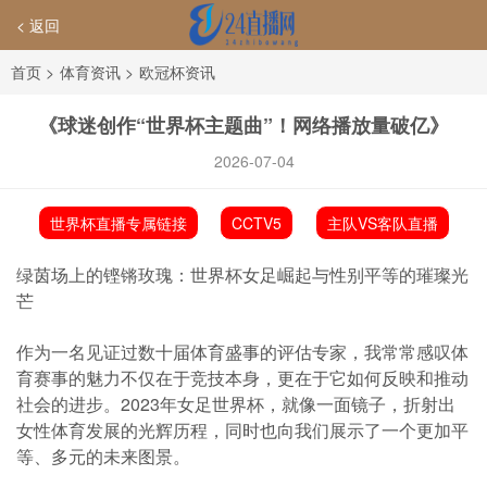
< 返回
首页
>
体育资讯
>
欧冠杯资讯
《球迷创作“世界杯主题曲”！网络播放量破亿》
2026-07-04
世界杯直播专属链接
CCTV5
主队VS客队直播
绿茵场上的铿锵玫瑰：世界杯女足崛起与性别平等的璀璨光
芒
作为一名见证过数十届体育盛事的评估专家，我常常感叹体
育赛事的魅力不仅在于竞技本身，更在于它如何反映和推动
社会的进步。2023年女足世界杯，就像一面镜子，折射出
女性体育发展的光辉历程，同时也向我们展示了一个更加平
等、多元的未来图景。