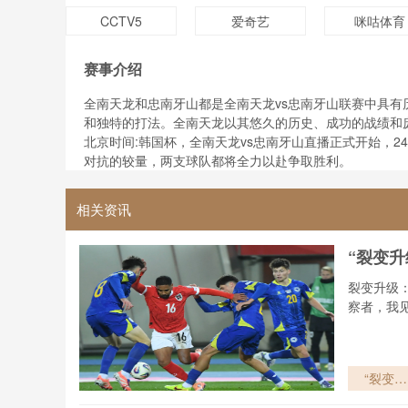
CCTV5
爱奇艺
咪咕体育
赛事介绍
全南天龙和忠南牙山都是全南天龙vs忠南牙山联赛中具
和独特的打法。全南天龙以其悠久的历史、成功的战绩和
北京时间:韩国杯，全南天龙vs忠南牙山直播正式开始，2
对抗的较量，两支球队都将全力以赴争取胜利。
相关资讯
“裂变
裂变升级
察者，我
“裂变升
级：美加