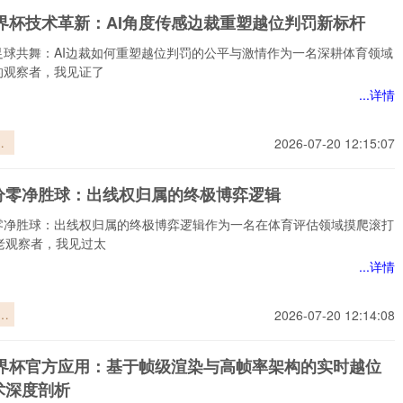
汰
世界杯技术革新：AI角度传感边裁重塑越位判罚新标杆
与
足球共舞：AI边裁如何重塑越位判罚的公平与激情作为一名深耕体育领域
的观察者，我见证了
...详情
界
2026-07-20 12:15:07
革
度
分零净胜球：出线权归属的终极博弈逻辑
重
罚
零净胜球：出线权归属的终极博弈逻辑作为一名在体育评估领域摸爬滚打
老观察者，我见过太
...详情
零
2026-07-20 12:14:08
出
的
6世界杯官方应用：基于帧级渲染与高帧率架构的实时越位
逻
术深度剖析