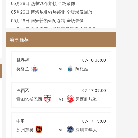
05月26日 热刺vs布莱顿 全场录像
05月26日 博洛尼亚vs热那亚 全场录像回放
05月26日 南安普顿vs阿森纳 全场录像
05月25日 泉州青工vs武汉聚星闪耀 全场录像
05月25日 亚女冠杯决赛 墨尔本城女足vs武汉车谷江
赛事推荐
大女足 全场录像
05月25日 那不勒斯vs卡利亚里 全场录像回放
05月24日 德甲降级附加赛首回合 海登海姆vs埃弗斯
世界杯
07-16 03:00
堡 全场录像
05月24日 亚女冠杯半决赛 现代制铁女足vs墨尔本城
英格兰
阿根廷
vs
女足 全场录像回放
05月24日 定南赣联vs云南玉昆 全场录像回放
05月23日 青岛红狮vs山东泰山 全场录像
05月23日 苏州东吴vs上海海港 全场录像回放
巴西乙
07-17 07:00
05月23日 辽宁铁人vs青岛海牛 全场录像回放
雷加塔斯巴西
累西腓航海
vs
05月22日 亚女冠杯半决赛 武汉车谷江大女足vs胡志
明市女足 全场录像回放
05月22日 亚女冠杯半决赛 武汉车谷江大女足vs胡志
中甲
07-17 19:00
明市女足 全场录像
05月22日 广西平果vs成都蓉城 全场录像回放
苏州东吴
深圳青年人
vs
05月21日 卡利亚里vs威尼斯 全场录像回放