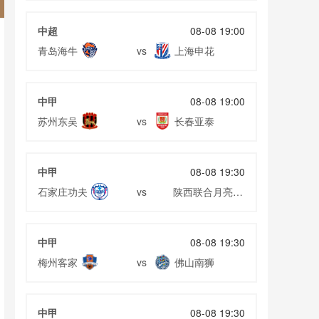
05月21日 卡利亚里vs威尼斯 全场录像回放
中超
08-08 19:00
05月21日 维罗纳vs科莫 全场录像
青岛海牛
上海申花
vs
05月21日 塞尔塔vs巴列卡诺 全场录像回放
05月20日 国际米兰vs拉齐奥 全场录像回放
05月20日 拉斯帕尔马斯vs莱加内斯 全场录像回放
中甲
08-08 19:00
05月20日 维罗纳vs科莫 全场录像回放
苏州东吴
长春亚泰
vs
中甲
08-08 19:30
石家庄功夫
陕西联合月亮泊
vs
队
中甲
08-08 19:30
梅州客家
佛山南狮
vs
中甲
08-08 19:30