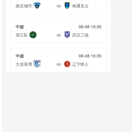
南京城市
南通支云
vs
中超
08-08 19:35
浙江队
武汉三镇
vs
中超
08-08 19:35
大连英博
辽宁铁人
vs
中超
08-08 20:00
云南玉昆
成都蓉城
vs
中甲
08-08 20:00
定南赣联
大连鲲城
vs