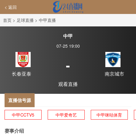
< 返回
首页
>
足球直播
>
中甲直播
中甲
07-25 19:00
-
长春亚泰
南京城市
观看直播
直播信号源
中甲CCTV5
中甲爱奇艺
中甲咪咕体育
赛事介绍