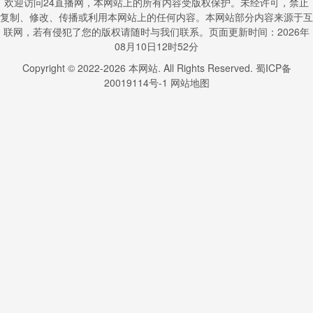
欢迎访问24直播网，本网站上的所有内容受版权保护。未经许可，禁止
复制、修改、传播或利用本网站上的任何内容。本网站部分内容来源于互
联网，若有侵犯了您的版权请随时与我们联系。页面更新时间：2026年
08月10日12时52分
Copyright © 2022-
2026
本网站. All Rights Reserved.
蜀ICP备
20019114号-1
网站地图