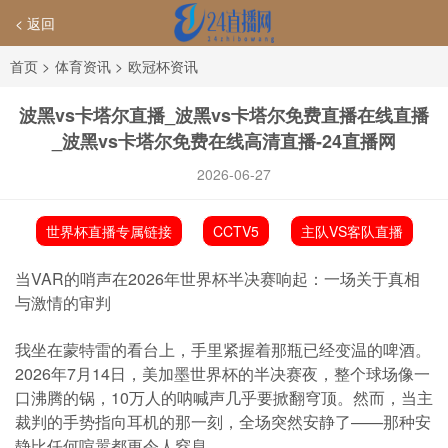
< 返回
首页
>
体育资讯
>
欧冠杯资讯
波黑vs卡塔尔直播_波黑vs卡塔尔免费直播在线直播
_波黑vs卡塔尔免费在线高清直播-24直播网
2026-06-27
世界杯直播专属链接
CCTV5
主队VS客队直播
当VAR的哨声在2026年世界杯半决赛响起：一场关于真相
与激情的审判
我坐在蒙特雷的看台上，手里紧握着那瓶已经变温的啤酒。
2026年7月14日，美加墨世界杯的半决赛夜，整个球场像一
口沸腾的锅，10万人的呐喊声几乎要掀翻穹顶。然而，当主
裁判的手势指向耳机的那一刻，全场突然安静了——那种安
静比任何喧嚣都更令人窒息。