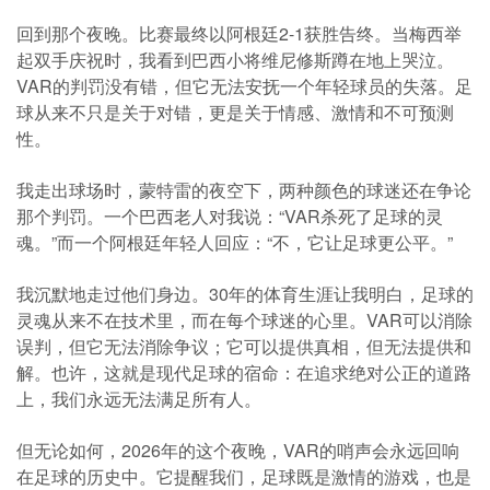
回到那个夜晚。比赛最终以阿根廷2-1获胜告终。当梅西举
起双手庆祝时，我看到巴西小将维尼修斯蹲在地上哭泣。
VAR的判罚没有错，但它无法安抚一个年轻球员的失落。足
球从来不只是关于对错，更是关于情感、激情和不可预测
性。
我走出球场时，蒙特雷的夜空下，两种颜色的球迷还在争论
那个判罚。一个巴西老人对我说：“VAR杀死了足球的灵
魂。”而一个阿根廷年轻人回应：“不，它让足球更公平。”
我沉默地走过他们身边。30年的体育生涯让我明白，足球的
灵魂从来不在技术里，而在每个球迷的心里。VAR可以消除
误判，但它无法消除争议；它可以提供真相，但无法提供和
解。也许，这就是现代足球的宿命：在追求绝对公正的道路
上，我们永远无法满足所有人。
但无论如何，2026年的这个夜晚，VAR的哨声会永远回响
在足球的历史中。它提醒我们，足球既是激情的游戏，也是