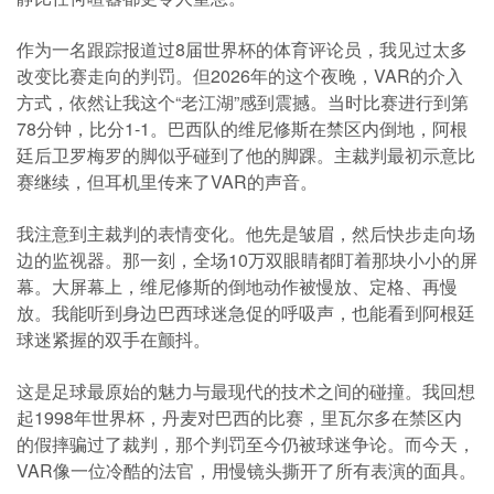
作为一名跟踪报道过8届世界杯的体育评论员，我见过太多
改变比赛走向的判罚。但2026年的这个夜晚，VAR的介入
方式，依然让我这个“老江湖”感到震撼。当时比赛进行到第
78分钟，比分1-1。巴西队的维尼修斯在禁区内倒地，阿根
廷后卫罗梅罗的脚似乎碰到了他的脚踝。主裁判最初示意比
赛继续，但耳机里传来了VAR的声音。
我注意到主裁判的表情变化。他先是皱眉，然后快步走向场
边的监视器。那一刻，全场10万双眼睛都盯着那块小小的屏
幕。大屏幕上，维尼修斯的倒地动作被慢放、定格、再慢
放。我能听到身边巴西球迷急促的呼吸声，也能看到阿根廷
球迷紧握的双手在颤抖。
这是足球最原始的魅力与最现代的技术之间的碰撞。我回想
起1998年世界杯，丹麦对巴西的比赛，里瓦尔多在禁区内
的假摔骗过了裁判，那个判罚至今仍被球迷争论。而今天，
VAR像一位冷酷的法官，用慢镜头撕开了所有表演的面具。