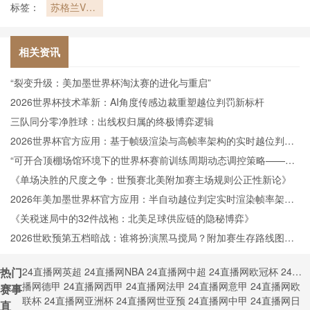
标签：
苏格兰VS
巴西直播苏
格兰VS巴
西在线直播
相关资讯
“裂变升级：美加墨世界杯淘汰赛的进化与重启”
2026世界杯技术革新：AI角度传感边裁重塑越位判罚新标杆
三队同分零净胜球：出线权归属的终极博弈逻辑
2026世界杯官方应用：基于帧级渲染与高帧率架构的实时越位判定
技术深度剖析
“可开合顶棚场馆环境下的世界杯赛前训练周期动态调控策略——以
温哥华BC Place体育场为例”
《单场决胜的尺度之争：世预赛北美附加赛主场规则公正性新论》
2026年美加墨世界杯官方应用：半自动越位判定实时渲染帧率架构
深度剖析
《关税迷局中的32件战袍：北美足球供应链的隐秘博弈》
2026世欧预第五档暗战：谁将扮演黑马搅局？附加赛生存路线图全
解析
热门
24直播网英超
24直播网NBA
24直播网中超
24直播网欧冠杯
24直
播网德甲
24直播网西甲
24直播网法甲
24直播网意甲
24直播网欧
赛事
联杯
24直播网亚洲杯
24直播网世亚预
24直播网中甲
24直播网日
直