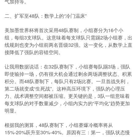
气加持等。
二、扩军至48队：数学上的“冷门温床”
美加墨世界杯将首次采用48队赛制，小组赛分为16个小
组，每组3支球队。这意味着每支球队只需踢2场小组赛，出
线规则也变为小组前两名晋级32强。这一变化，从数学上直
接降低了强队的容错空间。
让我用数据说话：在32队赛制下，小组赛每队踢3场，强队
即使输掉一场，仍有很大机会通过剩余两场调整状态、积累
积分。而48队赛制下，每队只有2场比赛。一旦首战失利，
第二场就变成“生死战”。这种高压环境下，强队的心理压
力、战术调整空间都被压缩。更关键的是，3队一组意味着
每支球队的对手数量减少，小组内实力的“平均化”趋势更加
明显。
根据我的测算，48队赛制下，小组赛爆冷概率将从
15%-20%跃升至30%-40%。原因有三：第一，强队状态慢