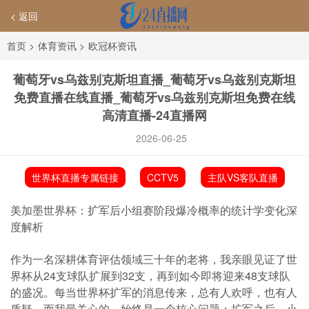
< 返回
首页
>
体育资讯
>
欧冠杯资讯
葡萄牙vs乌兹别克斯坦直播_葡萄牙vs乌兹别克斯坦
免费直播在线直播_葡萄牙vs乌兹别克斯坦免费在线
高清直播-24直播网
2026-06-25
世界杯直播专属链接
CCTV5
主队VS客队直播
美加墨世界杯：扩军后小组赛阶段爆冷概率的统计学变化深
度解析
作为一名深耕体育评估领域三十年的老将，我亲眼见证了世
界杯从24支球队扩展到32支，再到如今即将迎来48支球队
的盛况。每当世界杯扩军的消息传来，总有人欢呼，也有人
质疑。而我最关心的，始终是一个核心问题：扩军之后，小