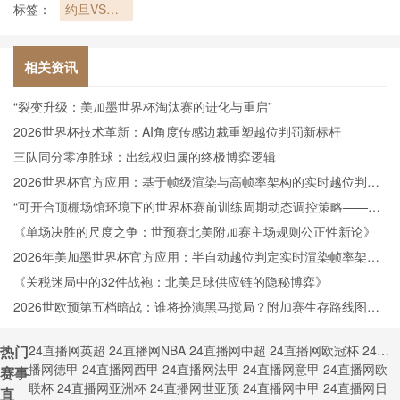
标签：
约旦VS阿
尔及利亚直
播约旦VS
阿尔及利亚
相关资讯
在线直播
“裂变升级：美加墨世界杯淘汰赛的进化与重启”
2026世界杯技术革新：AI角度传感边裁重塑越位判罚新标杆
三队同分零净胜球：出线权归属的终极博弈逻辑
2026世界杯官方应用：基于帧级渲染与高帧率架构的实时越位判定
技术深度剖析
“可开合顶棚场馆环境下的世界杯赛前训练周期动态调控策略——以
温哥华BC Place体育场为例”
《单场决胜的尺度之争：世预赛北美附加赛主场规则公正性新论》
2026年美加墨世界杯官方应用：半自动越位判定实时渲染帧率架构
深度剖析
《关税迷局中的32件战袍：北美足球供应链的隐秘博弈》
2026世欧预第五档暗战：谁将扮演黑马搅局？附加赛生存路线图全
解析
热门
24直播网英超
24直播网NBA
24直播网中超
24直播网欧冠杯
24直
播网德甲
24直播网西甲
24直播网法甲
24直播网意甲
24直播网欧
赛事
联杯
24直播网亚洲杯
24直播网世亚预
24直播网中甲
24直播网日
直