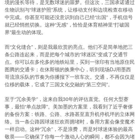
境的漫长等待，是无数球迷的噩梦。但这次，三国承诺通过
生物识别与“球迷护照”系统，让移动支付和边境检查在移动
中完成。你甚至可能还没意识到自己已经“出国”，手机信号
就已经悄然切换。这种“无感”，恰恰是体育精神里“打破国
界”最生动的体现。
而“文化缝合”，则是我最欣赏的亮点。他们不是简单地把三
条公路连起来，而是把每个城市的“球迷区”变成了交通节
点。你可以在多伦多的地铁站里，买到一张印有当地原住民
图腾的交通卡；在休斯顿的换乘中心，听到现场DJ用墨西
哥流浪乐队的节奏为你播报下一班车次。交通，不再仅仅是
位移的载体，它成了三国文化交融的“第三空间”。
至于“冗余美学”，这来自我30年的评估直觉。任何大型赛
事，最怕“单点故障”。美加墨的方案里，我看到了近乎奢侈
的备份方案：铁路、公路、水路甚至直升机停机坪的立体网
络。当一条公路因球迷狂欢而拥堵时，备用方案会像变魔术
一样启动。这种“冗余”，不是浪费，而是对球迷体验的最高
敬畏——它确保了你每一个激动人心的瞬间，都不会因为堵