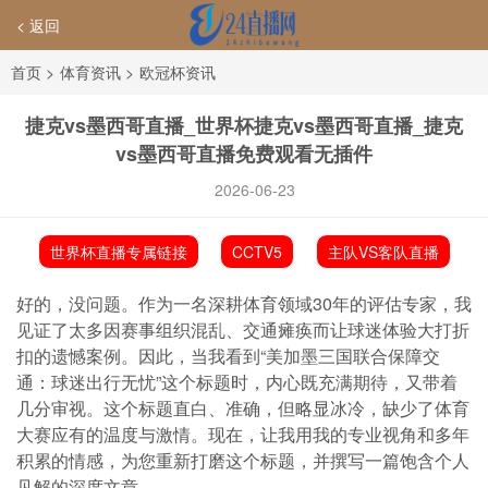
< 返回
首页
>
体育资讯
>
欧冠杯资讯
捷克vs墨西哥直播_世界杯捷克vs墨西哥直播_捷克
vs墨西哥直播免费观看无插件
2026-06-23
世界杯直播专属链接
CCTV5
主队VS客队直播
好的，没问题。作为一名深耕体育领域30年的评估专家，我
见证了太多因赛事组织混乱、交通瘫痪而让球迷体验大打折
扣的遗憾案例。因此，当我看到“美加墨三国联合保障交
通：球迷出行无忧”这个标题时，内心既充满期待，又带着
几分审视。这个标题直白、准确，但略显冰冷，缺少了体育
大赛应有的温度与激情。现在，让我用我的专业视角和多年
积累的情感，为您重新打磨这个标题，并撰写一篇饱含个人
见解的深度文章。