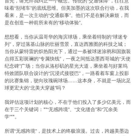
首先，请允许我纠正一个概念。传统的“交通保障”，往往意
味着“别堵车”的底线思维。但美加墨的这次联合行动，在我
看来，是一次主动的“交通叙事”。他们不是在解决麻烦，而
是在创造一种前所未有的“移动体验”。
想想看，当你从温哥华的海滨球场，乘坐着特制的“球迷专
列”，穿过落基山脉的壮丽雪景，直达西雅图的科技之城；
当你从蒙特雷的炽热阳光下，通过一条被球迷涂鸦和国旗装
点得五彩斑斓的“专属快线”，一夜之间抵达墨西哥城的“天使
纪念碑”广场；当你从洛杉矶的星光大道，乘坐着与好莱坞
特效团队联合设计的“沉浸式接驳巴”，一路看着车窗上投影
的比赛集锦，驶向玫瑰碗球场……这本身，不就是一场比足
球更宏大的“北美大穿越”吗？
我评估这项计划的核心，不在于他们投入了多少亿美元，而
在于三个关键词：**“无感跨境”、“文化缝合”和“冗余美
学”**。
所谓“无感跨境”，是技术上的终极浪漫。过去，跨越美墨边