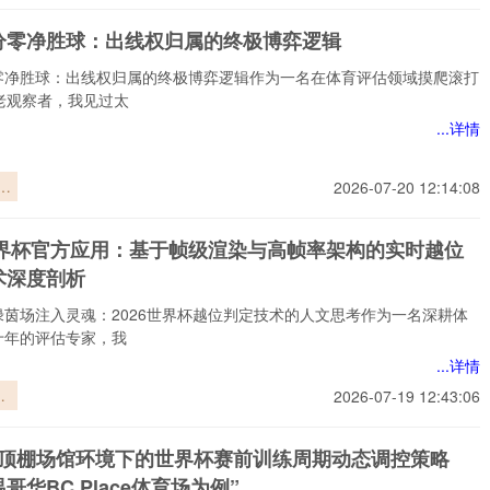
革
度
分零净胜球：出线权归属的终极博弈逻辑
重
罚
零净胜球：出线权归属的终极博弈逻辑作为一名在体育评估领域摸爬滚打
老观察者，我见过太
...详情
零
2026-07-20 12:14:08
出
的
6世界杯官方应用：基于帧级渲染与高帧率架构的实时越位
逻
术深度剖析
绿茵场注入灵魂：2026世界杯越位判定技术的人文思考作为一名深耕体
十年的评估专家，我
...详情
界
2026-07-19 12:43:06
应
帧
合顶棚场馆环境下的世界杯赛前训练周期动态调控策略
高
哥华BC Place体育场为例”
的