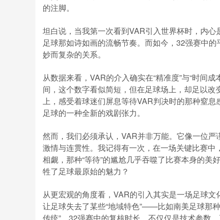
的注脚。
坦白说，当我第一次看到VAR引入世界杯时，内
足球那如诗如画的流畅节奏。而如今，32强赛中
妙而复杂的关系。
从数据来看，VAR的介入确实在“精准度”与“时间成
间，这个数字看似简短，但在足球场上，却足以改
上，感受着球迷们屏息等待VAR判决时的那种窒
足球的一种全新的戏剧张力。
然而，我们必须承认，VAR并非万能。它像一位
激情与连贯性。我记得有一次，在一场关键比赛中
相觑，那种“等待”的尴尬几乎吞噬了比赛本身的美
牲了足球最原始的魅力？
从更宏观的角度看，VAR的引入其实是一场足球文
让足球失去了某些“地域特色”——比如南美足球那种
传统”。32强赛中的复核时长，不仅仅是技术参数