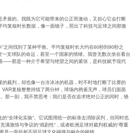
心是矛盾的。我既为它可能带来的公正而激动，又担心它会打断
的平均复核时长数据，像一面镜子，照出了科技与足球之间那微
本”之间找到了某种平衡。平均复核时长大约在60秒到90秒之
变一支球队的命运，甚至一个国家的情绪。我曾无数次坐在看台
息感——那是一种介于希望与绝望之间的紧张，是科技赋予现代
严谨的裁判，却也像一台冷冰冰的机器，时不时地打断了比赛的
，VAR复核整整持续了两分钟，球场内鸦雀无声，球员们面面
好。那一刻，我不禁思考：我们是否在追求绝对公正的同时，牺
化的“全球化实验”。它试图用统一的标准去消除误判，但同时也
充满激情与争议的“戏剧性”，或者欧洲足球对裁判权威的“尊重
，更是一面折射不同足球文化碰撞与融合的棱镜。