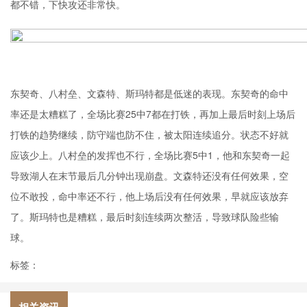
都不错，下快攻还非常快。
东契奇、八村垒、文森特、
斯玛特
都是低迷的表现。东契奇的命中
率还是太糟糕了，全场比赛25中7都在打铁，再加上最后时刻上场后
打铁的趋势继续，防守端也防不住，被太阳连续追分。状态不好就
应该少上。八村垒的发挥也不行，全场比赛5中1，他和东契奇一起
导致湖人在末节最后几分钟出现崩盘。文森特还没有任何效果，空
位不敢投，命中率还不行，他上场后没有任何效果，早就应该放弃
了。斯玛特也是糟糕，最后时刻连续两次整活，导致球队险些输
球。
标签：