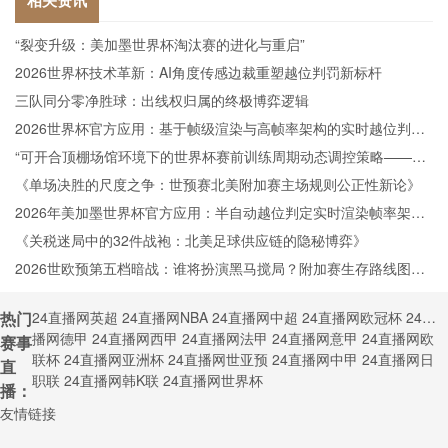
相关资讯
“裂变升级：美加墨世界杯淘汰赛的进化与重启”
2026世界杯技术革新：AI角度传感边裁重塑越位判罚新标杆
三队同分零净胜球：出线权归属的终极博弈逻辑
2026世界杯官方应用：基于帧级渲染与高帧率架构的实时越位判定
技术深度剖析
“可开合顶棚场馆环境下的世界杯赛前训练周期动态调控策略——以
温哥华BC Place体育场为例”
《单场决胜的尺度之争：世预赛北美附加赛主场规则公正性新论》
2026年美加墨世界杯官方应用：半自动越位判定实时渲染帧率架构
深度剖析
《关税迷局中的32件战袍：北美足球供应链的隐秘博弈》
2026世欧预第五档暗战：谁将扮演黑马搅局？附加赛生存路线图全
解析
热门
24直播网英超
24直播网NBA
24直播网中超
24直播网欧冠杯
24直
播网德甲
24直播网西甲
24直播网法甲
24直播网意甲
24直播网欧
赛事
联杯
24直播网亚洲杯
24直播网世亚预
24直播网中甲
24直播网日
直
职联
24直播网韩K联
24直播网世界杯
播：
友情链接