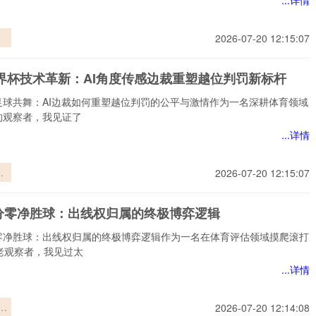
...详情
2026-07-20 12:15:07
墨
汰
世界杯技术革新：AI角度传感边裁重塑越位判罚新标杆
与
足球共舞：AI边裁如何重塑越位判罚的公平与激情作为一名深耕体育领域
的观察者，我见证了
...详情
界
2026-07-20 12:15:07
革
度
分零净胜球：出线权归属的终极博弈逻辑
重
罚
零净胜球：出线权归属的终极博弈逻辑作为一名在体育评估领域摸爬滚打
老观察者，我见过太
...详情
零
2026-07-20 12:14:08