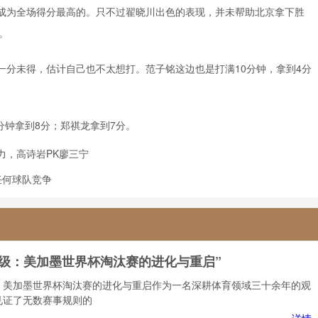
分，成为全场得分最高的。只不过翟晓川出色的表现，并未帮助北京拿下胜
。
0一分未得，估计自己也不太想打。范子铭这边也是打满10分钟，拿到4分
分钟拿到8分；郑祺龙拿到7分。
力，高诗岩PK廖三宁
任何球队竞争
升级：美加墨世界杯淘汰赛的进化与重启”
：美加墨世界杯淘汰赛的进化与重启作为一名深耕体育领域三十余年的观
见证了无数赛事规则的