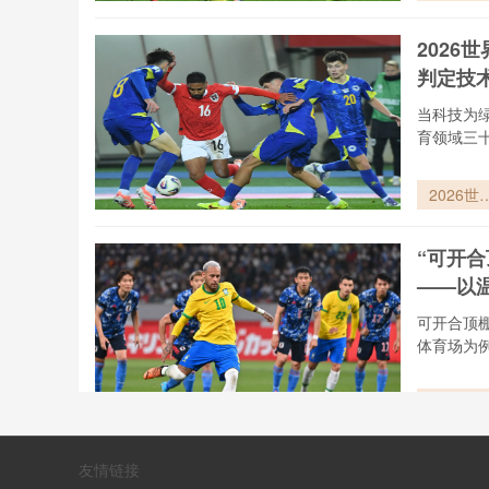
净胜球：
线权归属
202
终极博弈
判定技
辑
当科技为
育领域三
2026世
杯官方
用：基于
“可开
级渲染与
——以温
帧率架构
实时越位
可开合顶棚
定技术深
体育场为
剖析
“可开合
棚场馆环
下的世界
《单场
友情链接
赛前训练