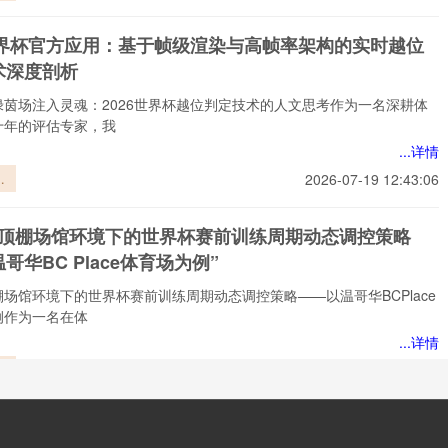
出
的
6世界杯官方应用：基于帧级渲染与高帧率架构的实时越位
逻
术深度剖析
绿茵场注入灵魂：2026世界杯越位判定技术的人文思考作为一名深耕体
十年的评估专家，我
...详情
界
2026-07-19 12:43:06
应
帧
合顶棚场馆环境下的世界杯赛前训练周期动态调控策略
高
哥华BC Place体育场为例”
的
判
场馆环境下的世界杯赛前训练周期动态调控策略——以温哥华BCPlace
度
例作为一名在体
...详情
顶
2026-07-19 12:43:06
境
杯
决胜的尺度之争：世预赛北美附加赛主场规则公正性新
周