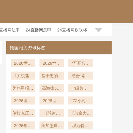
4直播网法甲
24直播网意甲
24直播网欧联杯
德国相关资讯标签
2026世界
2026世界
“可开合顶
杯技术革
杯官方应
棚场馆环境
《关税迷局
新：AI角度
用：基于帧
基于您的要
下的世界杯
结合“索菲
传感边裁重
中的32件
级渲染与高
求
赛前训练周
体育
塑越位判罚
战袍：北美
为您重拟标
帧率架构的
高海拔538
期动态调控
场”、“2026
“绿茵纪
足球供应链
题如下：
新标杆
实时越位判
米环境中足
策略——以
年：阿兹特
世界
<br /> <br
2026世界
的隐秘博
定技术深度
球气动偏转
2026世界
克体育场的
杯”、“可开
“72小时：
温哥华BC
/> **应对极
杯倒计时：
弈》
机理及飞行
杯末轮同开
剖析
三届世界杯
世界杯小组
Place体育
合穹
端热浪的智
各大洲预选
伊拉克压哨
轨迹动态补
《球迷创
赛制下
赛末轮后的
《加拿大酒
顶”、“夏季
场为例”
生态史”
能响应：
赛收官阶段
晋级2026
偿建模研究
作“世界杯
恢复与备战
店价格飙
极端高
2026世界
积分格局演
美加墨世界
2026年世
美加墨世界
主题曲”！
升！多伦多
温”及“热环
埃斯特旺
密码”
杯索菲体育
变深度剖析
界杯SoFi
杯
网络播放量
杯：扩军后
市中心房价
18岁巴西
境主动调