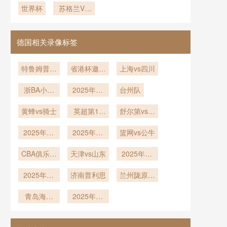
场可开合穹
世界杯
Stadium可
苏格兰VS
小组赛阶段
破亿》
边锋的世界
控”等核心
涨至5000
顶热调节机
开合屋顶在
巴西直播苏
爆冷概率的
杯黑马之路
元/晚》
要素
理研究**
七月暑期的
格兰VS巴
统计学变化
温控策略
西在线直播
深度解析
德国相关录像标签
特鲁姆普vs
省港杯邀请
上海vs四川
赵心童
赛小组赛第
浙BA小组
2025年12
3轮
台州队
赛A组第20
月22日
黄蜂vs骑士
轮
英超第16
舒尔第vs范
轮
争一
2025年12
2025年12
篮网vs公牛
月12日
月4日
CBA俱乐部
天津vs山东
2025年12
杯长沙赛区
月2日
2025年12
济南普利思
兰州陇原竞
月1日
技U21
青岛海牛
2025年11
U21
月20日