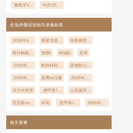
边锋的世界
葡萄牙VS
密码”
约旦VS阿
VS墨西哥
杯黑马之路
乌兹别克斯
尔及利亚约
直播
坦直播葡萄
旦VS阿尔
牙VS乌兹
及利亚直播
全场录像回放相关录像标签
别克斯坦在
线直播
2026年4月
斯诺克巡回
特鲁姆普vs
5日
锦标赛决赛
赵心童
喀什帕丽迪
浙BA
柯城队
足球
澳vs吴川青
2025年12
年
欧联杯联赛
柔佛新山vs
月13日
阶段第6轮
上海海港
2025年12
老鹰vs活塞
2025年12
月8日
月1日
沃尔夫斯堡
德甲第12
山东篮球联
轮
赛
尼克斯vs黄
科莫
意甲第12
2025年11
蜂
轮
月20日
相关赛事