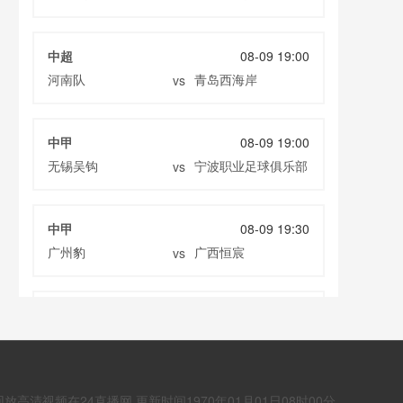
中超
08-09 19:00
河南队
青岛西海岸
vs
中甲
08-09 19:00
无锡吴钩
宁波职业足球俱乐部
vs
中甲
08-09 19:30
广州豹
广西恒宸
vs
中超
08-09 19:35
重庆铜梁龙
上海海港
vs
频在24直播网 更新时间1970年01月01日08时00分
中超
08-09 20:00