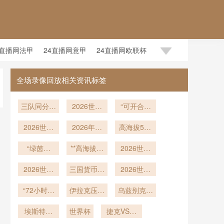
4直播网法甲
24直播网意甲
24直播网欧联杯
全场录像回放相关资讯标签
三队同分零
2026世界
“可开合顶
净胜球：出
杯官方应
棚场馆环境
线权归属的
2026世欧
用：基于帧
2026年美
下的世界杯
高海拔538
终极博弈逻
预第五档暗
级渲染与高
加墨世界杯
赛前训练周
米环境中足
战：谁将扮
“绿茵纪
辑
帧率架构的
官方应用：
**高海拔竞
期动态调控
球气动偏转
2026世界
年：阿兹特
演黑马搅
实时越位判
半自动越位
速：美加墨
策略——以
机理及飞行
杯倒计时：
局？附加赛
克体育场的
2026世界
定技术深度
判定实时渲
世界杯的生
三国货币差
轨迹动态补
各大洲预选
温哥华BC
2026世界
生存路线图
三届世界杯
杯大巴司
染帧率架构
理适应阈值
异对现场消
剖析
偿建模研究
赛收官阶段
杯末轮同开
Place体育
机：异城路
“72小时：
生态史”
全解析
与竞技策略
费结算系统
伊拉克压哨
深度剖析
积分格局演
乌兹别克斯
场为例”
赛制下
网快速适应
世界杯小组
的挑战：北
晋级2026
重塑**
变深度剖析
坦首度亮相
与导航实战
赛末轮后的
埃斯特旺
美世界杯前
美加墨世界
世界杯
捷克VS墨
2026美加
恢复与备战
18岁巴西
特训计划
瞻
杯
西哥捷克
墨世界杯