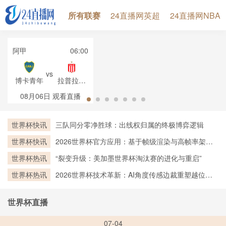
所有联赛
24直播网英超
24直播网NBA
阿甲
06:00
vs
博卡青年
拉普拉塔
大学生
08月06日
观看直播
世界杯快讯
三队同分零净胜球：出线权归属的终极博弈逻辑
世界杯快讯
2026世界杯官方应用：基于帧级渲染与高帧率架构
的实时越位判定技术深度剖析
世界杯热讯
“裂变升级：美加墨世界杯淘汰赛的进化与重启”
世界杯热讯
2026世界杯技术革新：AI角度传感边裁重塑越位判
罚新标杆
世界杯直播
07-04