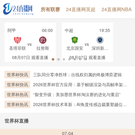
所有联赛
24直播网英超
24直播网NBA
阿甲
06:00
中超
19:35
vs
vs
圣塔菲联
拉努斯
北京国安
深圳新鹏
城
08月07日
观看直播
08月07日
观看直播
世界杯快讯
三队同分零净胜球：出线权归属的终极博弈逻辑
世界杯快讯
2026世界杯官方应用：基于帧级渲染与高帧率架构
的实时越位判定技术深度剖析
世界杯热讯
“裂变升级：美加墨世界杯淘汰赛的进化与重启”
世界杯热讯
2026世界杯技术革新：AI角度传感边裁重塑越位判
罚新标杆
世界杯直播
07-04