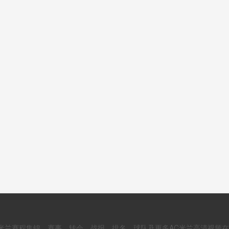
兰赛程集锦、赛事、转会、战报、排名、球队及更多AC米兰高清视频在24直播