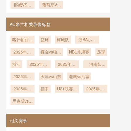
升！多伦多
挪威VS塞
边锋的世界
葡萄牙VS
晓
涂鸦作品》
格兰VS巴
市中心房价
内加尔直播
杯黑马之路
乌兹别克斯
西在线直播
涨至5000
挪威VS塞
坦直播葡萄
内加尔在线
元/晚》
牙VS乌兹
AC米兰相关录像标签
直播
别克斯坦在
线直播
喀什帕丽迪
篮球
柯城队
浙BA小组
澳vs吴川青
赛A组第20
2025年12
年
掘金vs独行
NBL常规赛
轮
足球
月24日
侠
浙江
2025年12
2025年12
河南队
月12日
月10日
U21vs深圳
2025年12
天津vs山东
老鹰vs活塞
新鹏城U21
月3日
2025年12
德甲
U21联赛决
2025年11
月1日
赛第2轮
月23日
尼克斯vs魔
术
相关赛事