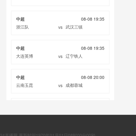
中超
08-08 19:35
浙江队
武汉三镇
vs
中超
08-08 19:35
大连英博
辽宁铁人
vs
中超
08-08 20:00
云南玉昆
成都蓉城
vs
中甲
08-08 20:00
定南赣联
大连鲲城
vs
网 更新时间1970年01月01日08时00分00秒
巴西甲
08-09 03:00