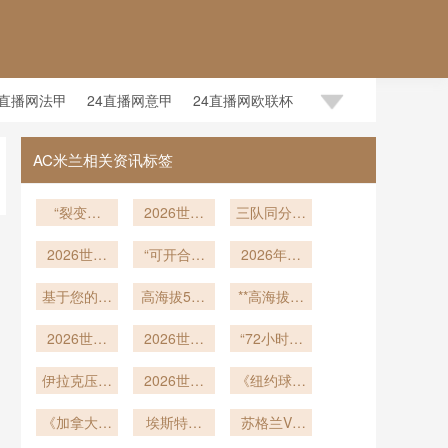
4直播网法甲
24直播网意甲
24直播网欧联杯
AC米兰相关资讯标签
“裂变升
2026世界
三队同分零
级：美加墨
杯技术革
净胜球：出
世界杯淘汰
2026世界
新：AI角度
“可开合顶
线权归属的
2026年美
赛的进化与
杯官方应
传感边裁重
棚场馆环境
终极博弈逻
加墨世界杯
用：基于帧
基于您的要
重启”
塑越位判罚
下的世界杯
高海拔538
官方应用：
**高海拔竞
辑
级渲染与高
求
赛前训练周
米环境中足
新标杆
半自动越位
速：美加墨
帧率架构的
2026世界
期动态调控
球气动偏转
2026世界
判定实时渲
世界杯的生
“72小时：
实时越位判
杯倒计时：
策略——以
机理及飞行
杯大巴司
染帧率架构
理适应阈值
世界杯小组
定技术深度
各大洲预选
伊拉克压哨
轨迹动态补
机：异城路
温哥华BC
2026世界
与竞技策略
赛末轮后的
《纽约球场
深度剖析
赛收官阶段
晋级2026
剖析
偿建模研究
网快速适应
杯欧洲区附
Place体育
恢复与备战
设“球迷艺
重塑**
积分格局演
美加墨世界
《加拿大酒
与导航实战
加赛：最终
埃斯特旺
场为例”
术墙”！支
苏格兰VS
密码”
变深度剖析
店价格飙
杯
晋级球队揭
18岁巴西
特训计划
持者可留下
巴西直播苏