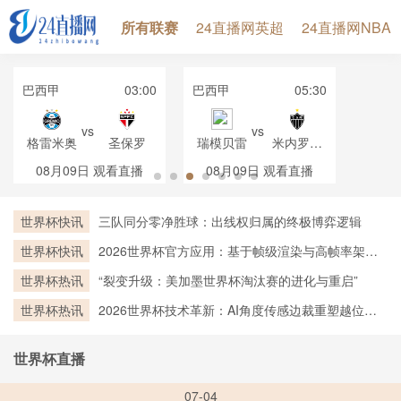
所有联赛
24直播网英超
24直播网NBA
巴西甲
03:00
巴西甲
05:30
vs
vs
格雷米奥
圣保罗
瑞模贝雷
米内罗竞
技
08月09日
观看直播
08月09日
观看直播
世界杯快讯
三队同分零净胜球：出线权归属的终极博弈逻辑
世界杯快讯
2026世界杯官方应用：基于帧级渲染与高帧率架构
的实时越位判定技术深度剖析
世界杯热讯
“裂变升级：美加墨世界杯淘汰赛的进化与重启”
世界杯热讯
2026世界杯技术革新：AI角度传感边裁重塑越位判
罚新标杆
世界杯直播
07-04