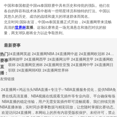
中国和泰国都是中国vs泰国联赛中具有历史和传统的强队。他们在
各自的阵容和战术体系中都有一些明星球员和独特的打法。中国以
其悠久的历史、成功的战绩和庞大的球迷群体而闻名。
北京时间:国际友谊，中国vs泰国直播正式开始，24直播网带来流畅
高清的
世界杯
直播
。这场比赛将是一场充满悬念和激烈对抗的较
量，两支球队都将全力以赴争取胜利。
最新赛事
热门
24直播网英超
24直播网NBA
24直播网中超
24直播网欧冠杯
24直
播网德甲
24直播网西甲
24直播网法甲
24直播网意甲
24直播网欧
赛事
联杯
24直播网亚洲杯
24直播网世亚预
24直播网中甲
24直播网日
直
职联
24直播网韩K联
24直播网世界杯
播：
友情链接
24直播网⭐️鸿运当头NBA直播⭐️专注于✅NBA直播服务优化，提供NBA免
费在线高清直播、NBA视频在线观看无插件等专业内容。平台确保每场
NBA直播的稳定传输，用户无需安装插件即可流畅观看。我们持续完善
NBA直播体验，实时同步赛事数据与精彩回放，让您随时掌握比赛动态。
欢迎访问24直播网，本网站上的所有内容受版权保护。未经许可，禁止