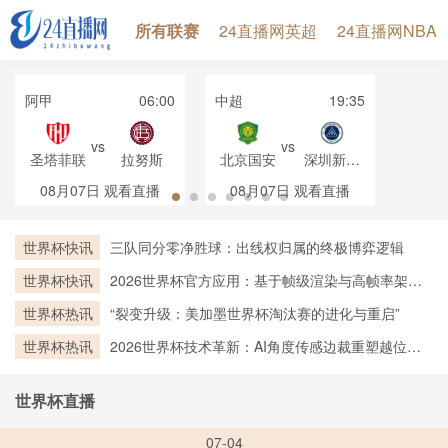
所有联赛
24直播网英超
24直播网NBA
阿甲
06:00
中超
19:35
vs
vs
圣塔菲联
拉努斯
北京国安
深圳新鹏
城
08月07日
观看直播
08月07日
观看直播
世界杯快讯
三队同分零净胜球：出线权归属的终极博弈逻辑
世界杯快讯
2026世界杯官方应用：基于帧级渲染与高帧率架构
的实时越位判定技术深度剖析
世界杯热讯
“裂变升级：美加墨世界杯淘汰赛的进化与重启”
世界杯热讯
2026世界杯技术革新：AI角度传感边裁重塑越位判
罚新标杆
世界杯直播
07-04