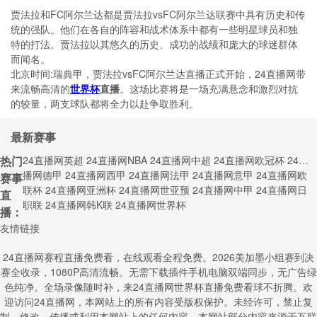
贾法拉和FC阿尔兰达都是贾法拉vsFC阿尔兰达联赛中具有历史和传
统的强队。他们在各自的阵容和战术体系中都有一些明星球员和独
特的打法。贾法拉以其悠久的历史、成功的战绩和庞大的球迷群体
而闻名。
北京时间:瑞典甲，贾法拉vsFC阿尔兰达直播正式开始，24直播网带
来流畅高清的
世界杯
直播
。这场比赛将是一场充满悬念和激烈对抗
的较量，两支球队都将全力以赴争取胜利。
最新赛事
热门
24直播网英超
24直播网NBA
24直播网中超
24直播网欧冠杯
24直
播网德甲
24直播网西甲
24直播网法甲
24直播网意甲
24直播网欧
赛事
联杯
24直播网亚洲杯
24直播网世亚预
24直播网中甲
24直播网日
直
职联
24直播网韩K联
24直播网世界杯
播：
友情链接
24直播网赛程直播免费看，在线观看全程免费。2026美加墨小组赛到决
赛全收录，1080P高清流畅。无需下载插件手机电脑双端同步，无广告绿
色纯净。全场录像随时补，来24直播网世界杯直播免费看球不折腾。欢
迎访问24直播网，本网站上的所有内容受版权保护。未经许可，禁止复
制、修改、传播或利用本网站上的任何内容。本网站部分内容来源于互联