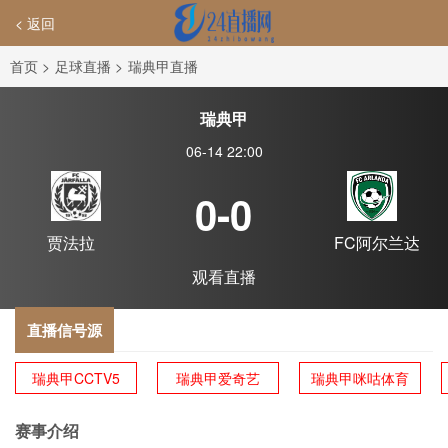
< 返回
首页
>
足球直播
>
瑞典甲直播
瑞典甲
06-14 22:00
0-0
贾法拉
FC阿尔兰达
观看直播
直播信号源
瑞典甲CCTV5
瑞典甲爱奇艺
瑞典甲咪咕体育
赛事介绍