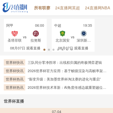
所有联赛
24直播网英超
24直播网NBA
阿甲
06:00
中超
19:35
vs
vs
圣塔菲联
拉努斯
北京国安
深圳新鹏
城
08月07日
观看直播
08月07日
观看直播
世界杯快讯
三队同分零净胜球：出线权归属的终极博弈逻辑
世界杯快讯
2026世界杯官方应用：基于帧级渲染与高帧率架构
的实时越位判定技术深度剖析
世界杯热讯
“裂变升级：美加墨世界杯淘汰赛的进化与重启”
世界杯热讯
2026世界杯技术革新：AI角度传感边裁重塑越位判
罚新标杆
世界杯直播
07-04