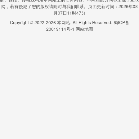
网，若有侵犯了您的版权请随时与我们联系。页面更新时间：2026年08
月07日11时47分
Copyright © 2022-
2026
本网站. All Rights Reserved.
蜀ICP备
20019114号-1
网站地图