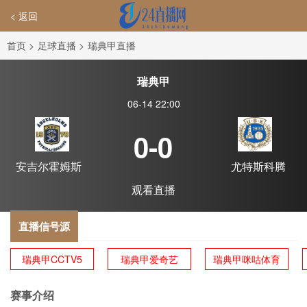
< 返回
首页
>
足球直播
>
瑞典甲直播
瑞典甲
06-14 22:00
0-0
安吉尔霍姆斯
尤特斯科腾
观看直播
直播信号源
瑞典甲CCTV5
瑞典甲爱奇艺
瑞典甲咪咕体育
赛事介绍