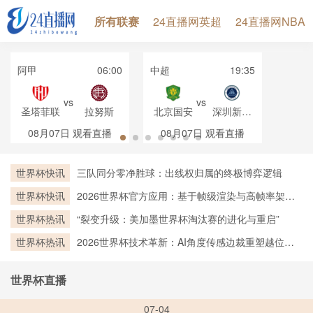
所有联赛
24直播网英超
24直播网NBA
阿甲
06:00
中超
19:35
vs
vs
圣塔菲联
拉努斯
北京国安
深圳新鹏
城
08月07日
观看直播
08月07日
观看直播
世界杯快讯
三队同分零净胜球：出线权归属的终极博弈逻辑
世界杯快讯
2026世界杯官方应用：基于帧级渲染与高帧率架构
的实时越位判定技术深度剖析
世界杯热讯
“裂变升级：美加墨世界杯淘汰赛的进化与重启”
世界杯热讯
2026世界杯技术革新：AI角度传感边裁重塑越位判
罚新标杆
世界杯直播
07-04