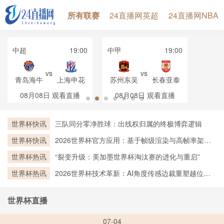
所有联赛
24直播网英超
24直播网NBA
中超
19:00
中甲
19:00
vs
vs
青岛海牛
上海申花
苏州东吴
长春亚泰
08月08日
观看直播
08月08日
观看直播
世界杯快讯
三队同分零净胜球：出线权归属的终极博弈逻辑
世界杯快讯
2026世界杯官方应用：基于帧级渲染与高帧率架构
的实时越位判定技术深度剖析
世界杯热讯
“裂变升级：美加墨世界杯淘汰赛的进化与重启”
世界杯热讯
2026世界杯技术革新：AI角度传感边裁重塑越位判
罚新标杆
世界杯直播
07-04