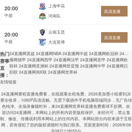
上海申花
20:00
高清直播
中超
河南队
云南玉昆
20:00
高清直播
中超
大连英博
热门
24直播网英超
24直播网NBA
24直播网中超
24直播网欧冠杯
24直
播网德甲
24直播网西甲
24直播网法甲
24直播网意甲
24直播网欧
赛事
联杯
24直播网亚洲杯
24直播网世亚预
24直播网中甲
24直播网日
直
职联
24直播网韩K联
24直播网世界杯
播：
友情链接
24直播网赛程直播免费看，在线观看全程免费。2026美加墨小组赛到决
赛全收录，1080P高清流畅。无需下载插件手机电脑双端同步，无广告绿
色纯净。全场录像随时补，来24直播网世界杯直播免费看球不折腾。欢
迎访问24直播网，本网站上的所有内容受版权保护。未经许可，禁止复
制、修改、传播或利用本网站上的任何内容。本网站部分内容来源于互联
网，若有侵犯了您的版权请随时与我们联系。页面更新时间：2026年08
月08日11时55分