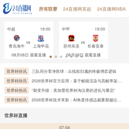
所有联赛
24直播网英超
24直播网NBA
中超
19:00
中甲
19:00
vs
vs
青岛海牛
上海申花
苏州东吴
长春亚泰
08月08日
观看直播
08月08日
观看直播
世界杯快讯
三队同分零净胜球：出线权归属的终极博弈逻辑
世界杯快讯
2026世界杯官方应用：基于帧级渲染与高帧率架构
的实时越位判定技术深度剖析
世界杯热讯
“裂变升级：美加墨世界杯淘汰赛的进化与重启”
世界杯热讯
2026世界杯技术革新：AI角度传感边裁重塑越位判
罚新标杆
世界杯直播
07-04