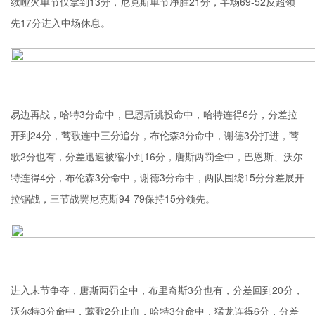
续哑火单节仅拿到13分，尼克斯单节净胜21分，半场69-52反超领
先17分进入中场休息。
易边再战，哈特3分命中，巴恩斯跳投命中，哈特连得6分，分差拉
开到24分，莺歌连中三分追分，布伦森3分命中，谢德3分打进，莺
歌2分也有，分差迅速被缩小到16分，唐斯两罚全中，巴恩斯、沃尔
特连得4分，布伦森3分命中，谢德3分命中，两队围绕15分分差展开
拉锯战，三节战罢尼克斯94-79保持15分领先。
进入末节争夺，唐斯两罚全中，布里奇斯3分也有，分差回到20分，
沃尔特3分命中，莺歌2分止血，哈特3分命中，猛龙连得6分，分差