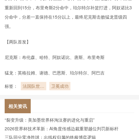
重新回到15分，布里奇斯2分命中，珀尔特尔补篮打进，阿奴诺比3
分命中，分差一直保持在15分以上，最终尼克斯击败猛龙晋级四
强。
【两队首发】
尼克斯：布伦森、哈特、阿奴诺比、唐斯、布里奇斯
猛龙：英格拉姆、谢德、巴恩斯、珀尔特尔、阿巴吉
标签：
法国队世界
卫冕成功
杯球迷期待
相关资讯
“裂变升级：美加墨世界杯淘汰赛的进化与重启”
2026世界杯技术革新：AI角度传感边裁重塑越位判罚新标杆
三队同分零净胜球：出线权归属的终极博弈逻辑