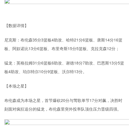
【数据详情】
尼克斯：布伦森35分3篮板4助攻、哈特21分6篮板、唐斯14分16篮
板、阿奴诺比13分6篮板、布里奇斯15分5篮板、克拉克森12分；
猛龙：英格拉姆31分6篮板6助攻、谢德18分7助攻、巴恩斯13分5篮
板4助攻、珀尔特尔10分9篮板、沃尔特13分。
【本场之星】
布伦森成为本场之星，首节爆砍20分与莺歌单节17分对飙，决胜时
刻面对疯狂追分的猛龙，布伦森里突外投率队顶住压力晋级四强。