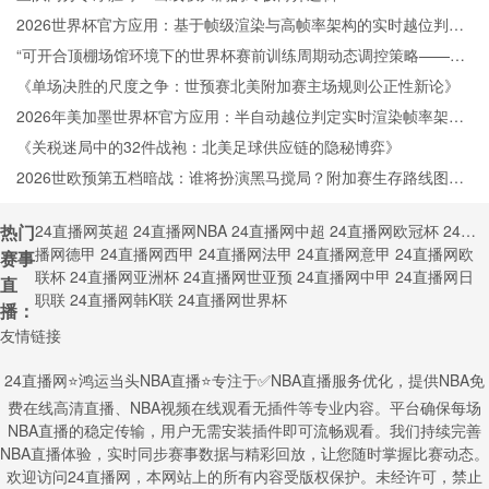
2026世界杯官方应用：基于帧级渲染与高帧率架构的实时越位判定
技术深度剖析
“可开合顶棚场馆环境下的世界杯赛前训练周期动态调控策略——以
温哥华BC Place体育场为例”
《单场决胜的尺度之争：世预赛北美附加赛主场规则公正性新论》
2026年美加墨世界杯官方应用：半自动越位判定实时渲染帧率架构
深度剖析
《关税迷局中的32件战袍：北美足球供应链的隐秘博弈》
2026世欧预第五档暗战：谁将扮演黑马搅局？附加赛生存路线图全
解析
热门
24直播网英超
24直播网NBA
24直播网中超
24直播网欧冠杯
24直
播网德甲
24直播网西甲
24直播网法甲
24直播网意甲
24直播网欧
赛事
联杯
24直播网亚洲杯
24直播网世亚预
24直播网中甲
24直播网日
直
职联
24直播网韩K联
24直播网世界杯
播：
友情链接
24直播网⭐️鸿运当头NBA直播⭐️专注于✅NBA直播服务优化，提供NBA免
费在线高清直播、NBA视频在线观看无插件等专业内容。平台确保每场
NBA直播的稳定传输，用户无需安装插件即可流畅观看。我们持续完善
NBA直播体验，实时同步赛事数据与精彩回放，让您随时掌握比赛动态。
欢迎访问24直播网，本网站上的所有内容受版权保护。未经许可，禁止