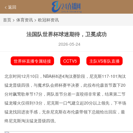
< 返回
首页
>
体育资讯
>
欧冠杯资讯
法国队世界杯球迷期待，卫冕成功
2026-05-24
世界杯直播专属链接
CCTV5
主队VS客队直播
北京时间12月10日，NBA杯8进4淘汰赛阶段，尼克斯117-101淘汰
猛龙晋级四强，与魔术队会师杯赛半决赛，此役布伦森首节轰下20
分对飙莺歌单节17分，两队首节分差一直咬得非常紧，结果第二节
猛龙哑火仅得到13分，尼克斯一口气建立起20分以上领先，下半场
猛龙找回进攻手感，无奈尼克斯在布伦森带领下总能给出回应，最
终尼克斯淘汰猛龙晋级四强。