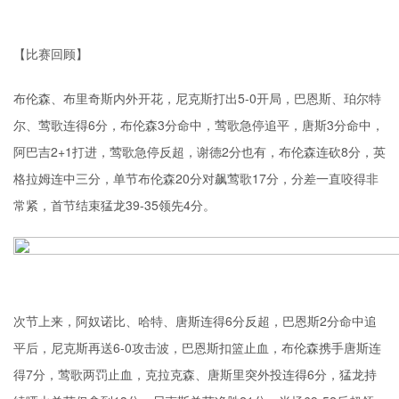
【比赛回顾】
布伦森、布里奇斯内外开花，尼克斯打出5-0开局，巴恩斯、珀尔特
尔、莺歌连得6分，布伦森3分命中，莺歌急停追平，唐斯3分命中，
阿巴吉2+1打进，莺歌急停反超，谢德2分也有，布伦森连砍8分，英
格拉姆连中三分，单节布伦森20分对飙莺歌17分，分差一直咬得非
常紧，首节结束猛龙39-35领先4分。
次节上来，阿奴诺比、哈特、唐斯连得6分反超，巴恩斯2分命中追
平后，尼克斯再送6-0攻击波，巴恩斯扣篮止血，布伦森携手唐斯连
得7分，莺歌两罚止血，克拉克森、唐斯里突外投连得6分，猛龙持